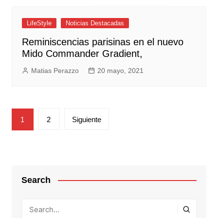
LifeStyle
Noticias Destacadas
Reminiscencias parisinas en el nuevo
Mido Commander Gradient,
Matias Perazzo
20 mayo, 2021
Paginación
1
2
Siguiente
de
entradas
Search