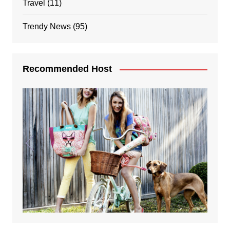
Travel
(11)
Trendy News
(95)
Recommended Host