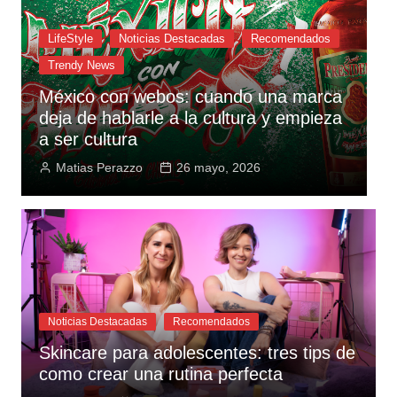
LifeStyle
Noticias Destacadas
Recomendados
Tecnología y Gadgets
Trendy News
Tecate Ice Light y la campaña que
entendió que el calor es un villano
E
nacional
s
Angélica Gutierrez Gasca
12 mayo, 2026
Noticias Destacadas
Recomendados
Skincare para adolescentes: tres tips de
como crear una rutina perfecta