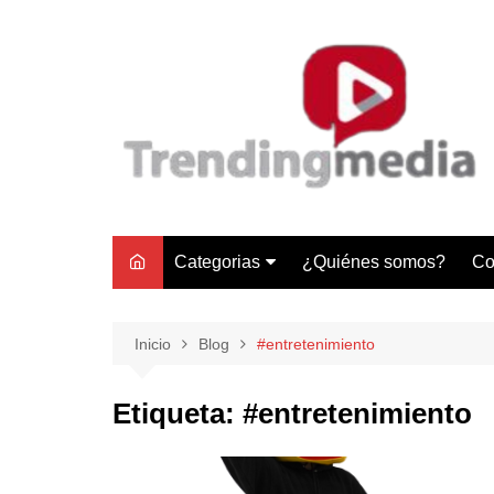
Saltar
al
contenido
Categorias
¿Quiénes somos?
Co
Tecnología
Negocios
Inicio
Blog
#entretenimiento
Gastronomía y Turismo
Etiqueta:
#entretenimiento
Lifestyle
Motores
Tecnología y Gadgets