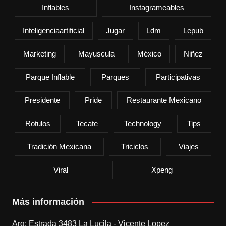
Inflables
Instagrameables
Inteligenciaartificial
Jugar
Ldm
Lepub
Marketing
Mayuscula
México
Niñez
Parque Inflable
Parques
Participativas
Presidente
Pride
Restaurante Mexicano
Rotulos
Tecate
Technology
Tips
Tradición Mexicana
Triciclos
Viajes
Viral
Xpeng
Más información
Arg: Estrada 3483 La Lucila - Vicente Lopez