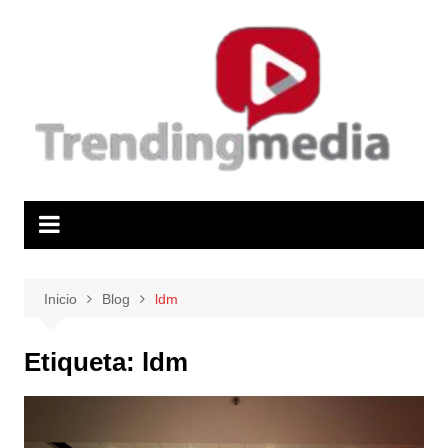
Saltar
al
contenido
Inicio
Blog
ldm
Etiqueta:
ldm