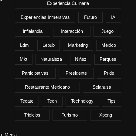
Experiencia Culinaria
Experiencias Inmersivas
Futuro
IA
Inflalandia
Interacción
Juego
Ldm
Lepub
Marketing
México
Mkt
Naturaleza
Niñez
Parques
Participativas
Presidente
Pride
Restaurante Mexicano
Selanusa
Tecate
Tech
Technology
Tips
Triciclos
Turismo
Xpeng
ng- Media