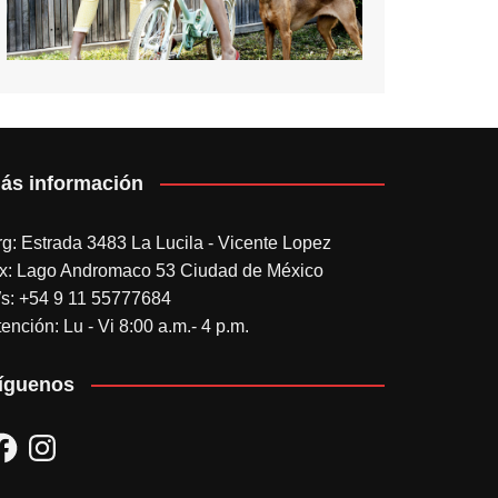
ás información
rg: Estrada 3483 La Lucila - Vicente Lopez
x: Lago Andromaco 53 Ciudad de México
s: +54 9 11 55777684
ención: Lu - Vi 8:00 a.m.- 4 p.m.
íguenos
acebook
Instagram