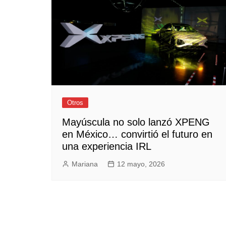
Empresas y Negocios
Automotos
Espectáculos
Trendy News
LifeStyle
Negocios
Otros
Mayúscula no solo lanzó XPENG
en México… convirtió el futuro en
una experiencia IRL
Mariana
12 mayo, 2026