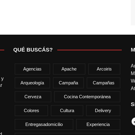
QUÉ BUSCÁS?
M
A
Agencias
Apache
Arcoiris
M
 y
W
Arqueología
Campaña
Campañas
r
At
Cerveza
Cocina Contemporánea
S
Colores
Cultura
Delivery
F
Entregasadomicilio
Experiencia
d