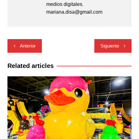
medios digitales.
mariana.disa@gmail.com
Navegación
Anterior
Siguiente
de
entradas
Related articles