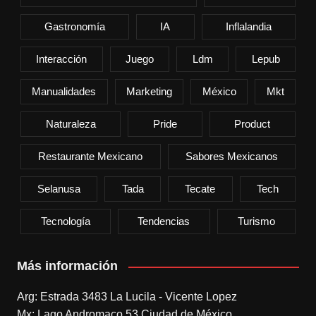
Gastronomía
IA
Inflalandia
Interacción
Juego
Ldm
Lepub
Manualidades
Marketing
México
Mkt
Naturaleza
Pride
Product
Restaurante Mexicano
Sabores Mexicanos
Selanusa
Tada
Tecate
Tech
Tecnología
Tendencias
Turismo
Más información
Arg: Estrada 3483 La Lucila - Vicente Lopez
Mx: Lago Andromaco 53 Ciudad de México