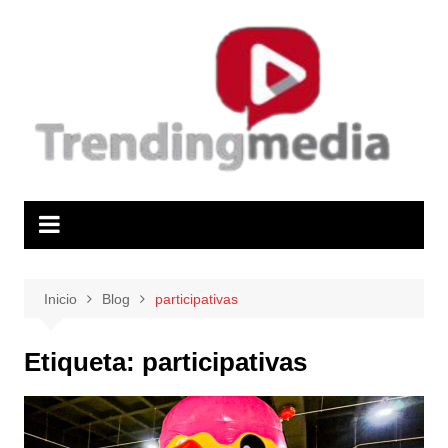
Saltar
al
contenido
Inicio
Blog
participativas
Etiqueta:
participativas