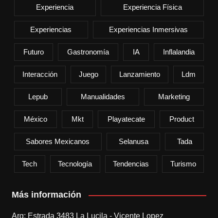
Experiencia
Experiencia Física
Experiencias
Experiencias Inmersivas
Futuro
Gastronomía
IA
Inflalandia
Interacción
Juego
Lanzamiento
Ldm
Lepub
Manualidades
Marketing
México
Mkt
Playatecate
Product
Sabores Mexicanos
Selanusa
Tada
Tech
Tecnología
Tendencias
Turismo
Más información
Arg: Estrada 3483 La Lucila - Vicente Lopez