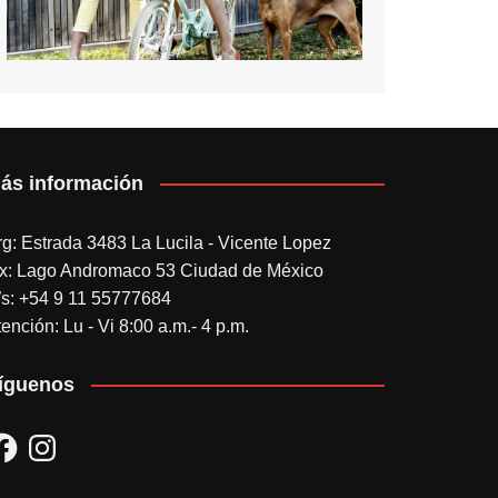
ás información
rg: Estrada 3483 La Lucila - Vicente Lopez
x: Lago Andromaco 53 Ciudad de México
s: +54 9 11 55777684
ención: Lu - Vi 8:00 a.m.- 4 p.m.
íguenos
acebook
Instagram