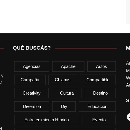
QUÉ BUSCÁS?
M
A
Agencias
Apache
Autos
M
 y
W
Campaña
Chiapas
Compartible
r
At
Creativity
Cultura
Destino
S
Diversión
Diy
Educacion
F
Entretenimiento Híbrido
Evento
d