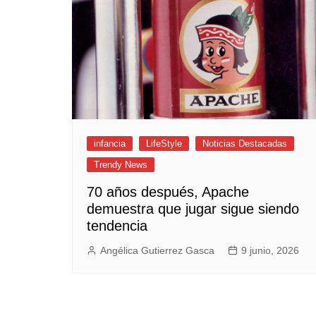
Empresas y Negocios
Automotos
Espectáculos
Trendy News
LifeStyle
Negocios
infancia
LifeStyle
Noticias Destacadas
Trendy News
70 años después, Apache
demuestra que jugar sigue siendo
tendencia
Angélica Gutierrez Gasca
9 junio, 2026