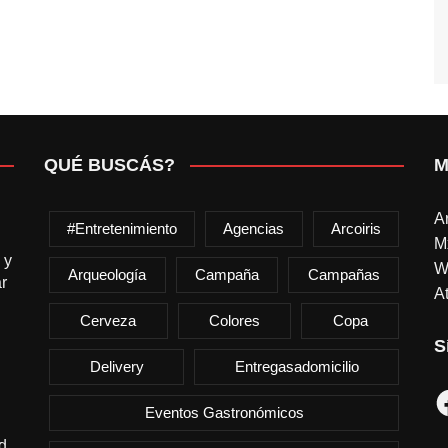
QUÉ BUSCÁS?
M
A
#entretenimiento
Agencias
Arcoiris
M
 y
W
Arqueología
Campaña
Campañas
r
At
Cerveza
Colores
Copa
S
Delivery
Entregasadomicilio
F
Eventos Gastronómicos
d