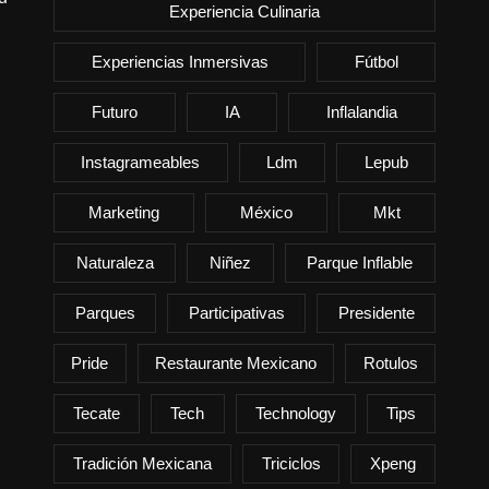
Experiencia Culinaria
Experiencias Inmersivas
Fútbol
Futuro
IA
Inflalandia
Instagrameables
Ldm
Lepub
Marketing
México
Mkt
Naturaleza
Niñez
Parque Inflable
Parques
Participativas
Presidente
Pride
Restaurante Mexicano
Rotulos
Tecate
Tech
Technology
Tips
Tradición Mexicana
Triciclos
Xpeng