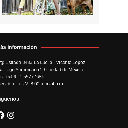
ás información
rg: Estrada 3483 La Lucila - Vicente Lopez
x: Lago Andromaco 53 Ciudad de México
s: +54 9 11 55777684
ención: Lu - Vi 8:00 a.m.- 4 p.m.
íguenos
acebook
Instagram