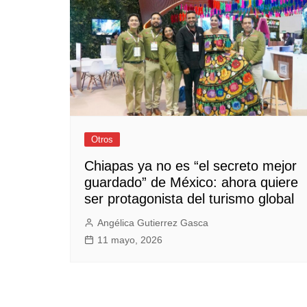
Empresas y Negocios
Automotos
Espectáculos
Trendy News
LifeStyle
Negocios
Otros
Chiapas ya no es “el secreto mejor
guardado” de México: ahora quiere
ser protagonista del turismo global
Angélica Gutierrez Gasca
11 mayo, 2026