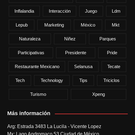
Inflalandia
Interacción
Juego
Ldm
Lepub
Marketing
México
Mkt
Naturaleza
Niñez
Parques
Participativas
Presidente
Pride
Restaurante Mexicano
Selanusa
Tecate
Tech
Technology
Tips
Triciclos
Turismo
Xpeng
Más información
Arg: Estrada 3483 La Lucila - Vicente Lopez
Mx: Lago Andromaco 53 Ciudad de México