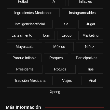
Fútbol
IA
Inflables
Ingredientes Mexicanos
Instagrameables
Inteligenciaartificial
Isla
Jugar
Lanzamiento
Ldm
Lepub
Marketing
Mayuscula
México
Niñez
Parque Inflable
Parques
Participativas
Presidente
Rotulos
Tips
Tradición Mexicana
Viajes
Viral
Xpeng
Más información