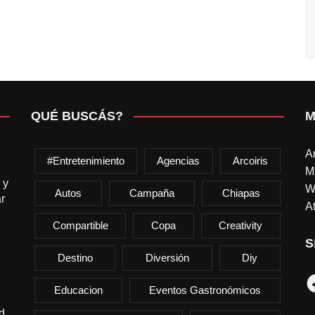
QUÉ BUSCÁS?
M
A
#entretenimiento
Agencias
Arcoiris
M
 y
W
Autos
Campaña
Chiapas
r
At
Compartible
Copa
Creativity
S
Destino
Diversión
Diy
F
Educacion
Eventos Gastronómicos
d