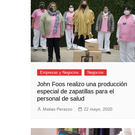
Empresas y Negocios
Automotos
Espectáculos
Trendy News
LifeStyle
Negocios
Empresas y Negocios
Negocios
John Foos realizo una producción
especial de zapatillas para el
personal de salud
Matias Perazzo
22 mayo, 2020