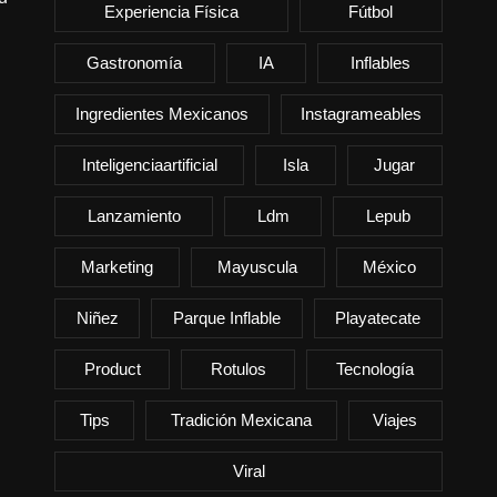
Experiencia Física
Fútbol
Gastronomía
IA
Inflables
Ingredientes Mexicanos
Instagrameables
Inteligenciaartificial
Isla
Jugar
Lanzamiento
Ldm
Lepub
Marketing
Mayuscula
México
Niñez
Parque Inflable
Playatecate
Product
Rotulos
Tecnología
Tips
Tradición Mexicana
Viajes
Viral