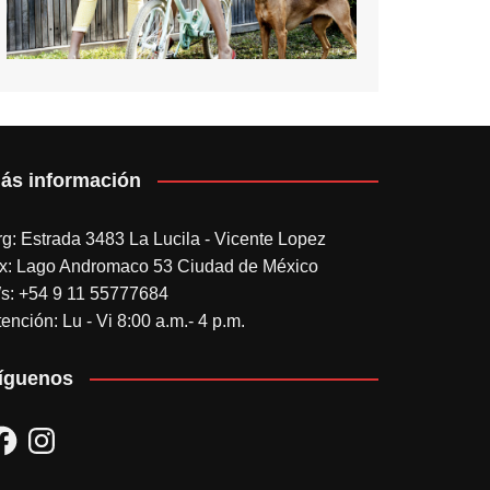
ás información
rg: Estrada 3483 La Lucila - Vicente Lopez
x: Lago Andromaco 53 Ciudad de México
s: +54 9 11 55777684
ención: Lu - Vi 8:00 a.m.- 4 p.m.
íguenos
acebook
Instagram