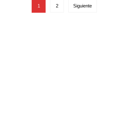
Paginación
1
2
Siguiente
de
entradas