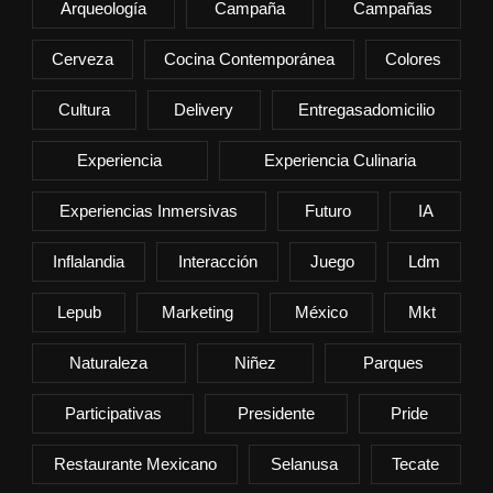
Arqueología
Campaña
Campañas
Cerveza
Cocina Contemporánea
Colores
Cultura
Delivery
Entregasadomicilio
Experiencia
Experiencia Culinaria
Experiencias Inmersivas
Futuro
IA
Inflalandia
Interacción
Juego
Ldm
Lepub
Marketing
México
Mkt
Naturaleza
Niñez
Parques
Participativas
Presidente
Pride
Restaurante Mexicano
Selanusa
Tecate