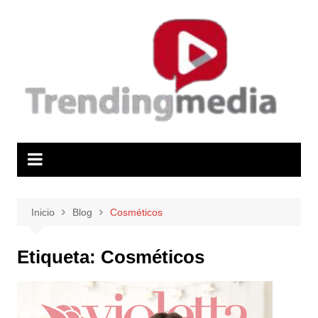
Saltar
al
contenido
Inicio
Blog
Cosméticos
Etiqueta:
Cosméticos