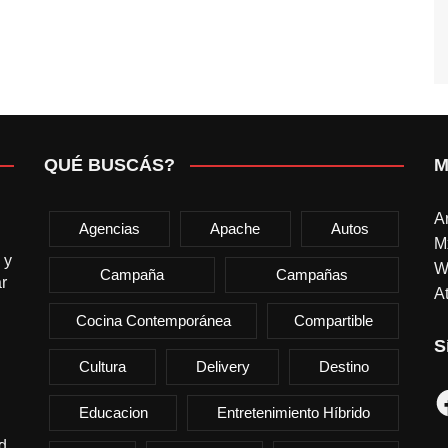
QUÉ BUSCÁS?
M
A
Agencias
Apache
Autos
M
 y
W
Campaña
Campañas
r
At
Cocina Contemporánea
Compartible
S
Cultura
Delivery
Destino
F
Educacion
Entretenimiento Híbrido
d