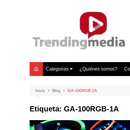
Saltar
al
contenido
Categorias
¿Quiénes somos?
Co
Tecnología
Negocios
Inicio
Blog
GA-100RGB-1A
Gastronomía y Turismo
Etiqueta:
GA-100RGB-1A
Lifestyle
Motores
Tecnología y Gadgets