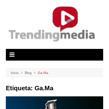
Saltar
al
contenido
Inicio
Blog
Ga.Ma
Etiqueta:
Ga.Ma