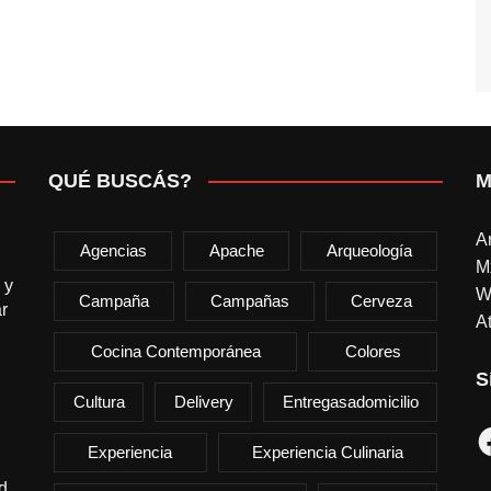
QUÉ BUSCÁS?
M
A
Agencias
Apache
Arqueología
M
 y
W
Campaña
Campañas
Cerveza
r
At
Cocina Contemporánea
Colores
S
Cultura
Delivery
Entregasadomicilio
F
Experiencia
Experiencia Culinaria
d