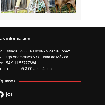
ás información
rg: Estrada 3483 La Lucila - Vicente Lopez
x: Lago Andromaco 53 Ciudad de México
s: +54 9 11 55777684
ención: Lu - Vi 8:00 a.m.- 4 p.m.
íguenos
acebook
Instagram