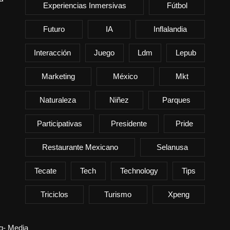
Experiencias Inmersivas
Fútbol
Futuro
IA
Inflalandia
Interacción
Juego
Ldm
Lepub
Marketing
México
Mkt
Naturaleza
Niñez
Parques
Participativas
Presidente
Pride
Restaurante Mexicano
Selanusa
Tecate
Tech
Technology
Tips
Triciclos
Turismo
Xpeng
ng- Media