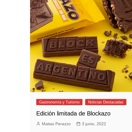
Empresas y Negocios
Automotos
Espectáculos
Trendy News
LifeStyle
Negocios
Gastronomía y Turismo
Noticias Destacadas
Edición limitada de Blockazo
Matias Perazzo
3 junio, 2022