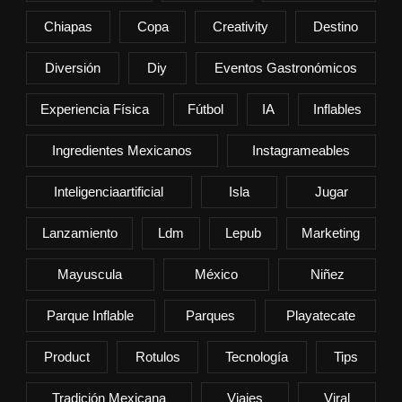
Chiapas
Copa
Creativity
Destino
Diversión
Diy
Eventos Gastronómicos
Experiencia Física
Fútbol
IA
Inflables
Ingredientes Mexicanos
Instagrameables
Inteligenciaartificial
Isla
Jugar
Lanzamiento
Ldm
Lepub
Marketing
Mayuscula
México
Niñez
Parque Inflable
Parques
Playatecate
Product
Rotulos
Tecnología
Tips
Tradición Mexicana
Viajes
Viral