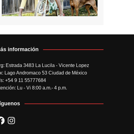
ás información
rg: Estrada 3483 La Lucila - Vicente Lopez
x: Lago Andromaco 53 Ciudad de México
s: +54 9 11 55777684
ención: Lu - Vi 8:00 a.m.- 4 p.m.
íguenos
acebook
Instagram