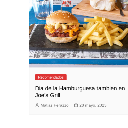
Empresas y Negocios
Automotos
Espectáculos
Trendy News
LifeStyle
Negocios
Recomendados
Dia de la Hamburguesa tambien en
Joe’s Grill
Matias Perazzo
28 mayo, 2023