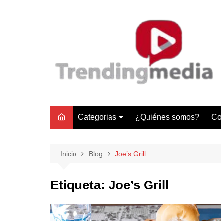
Saltar
al
contenido
Categorias
¿Quiénes somos?
Co
Tecnología
Negocios
Inicio
Blog
Joe’s Grill
Gastronomía y Turismo
Etiqueta:
Joe’s Grill
Lifestyle
Motores
Tecnología y Gadgets