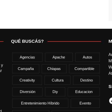
QUÉ BUSCÁS?
M
A
Agencias
Apache
Autos
M
 y
W
Campaña
Chiapas
Compartible
r
At
Creativity
Cultura
Destino
S
Diversión
Diy
Educacion
F
Entretenimiento Híbrido
Evento
d