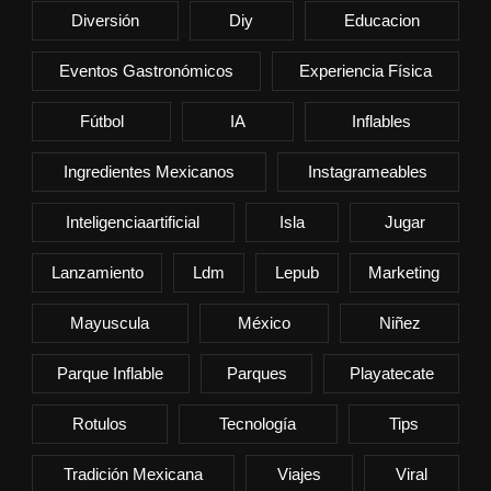
Diversión
Diy
Educacion
Eventos Gastronómicos
Experiencia Física
Fútbol
IA
Inflables
Ingredientes Mexicanos
Instagrameables
Inteligenciaartificial
Isla
Jugar
Lanzamiento
Ldm
Lepub
Marketing
Mayuscula
México
Niñez
Parque Inflable
Parques
Playatecate
Rotulos
Tecnología
Tips
Tradición Mexicana
Viajes
Viral