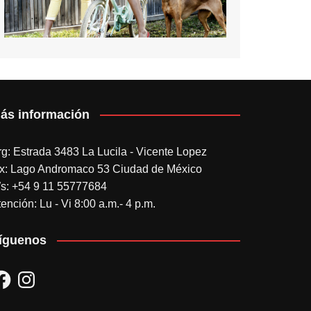
ás información
rg: Estrada 3483 La Lucila - Vicente Lopez
x: Lago Andromaco 53 Ciudad de México
s: +54 9 11 55777684
ención: Lu - Vi 8:00 a.m.- 4 p.m.
íguenos
acebook
Instagram