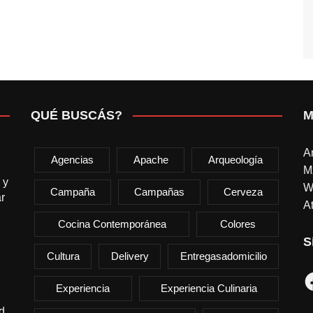
QUÉ BUSCÁS?
M
A
Agencias
Apache
Arqueología
M
 y
W
Campaña
Campañas
Cerveza
r
At
Cocina Contemporánea
Colores
S
Cultura
Delivery
Entregasadomicilio
F
Experiencia
Experiencia Culinaria
d