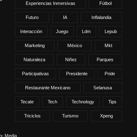
Experiencias Inmersivas
Fútbol
Futuro
IA
Inflalandia
Interacción
Juego
Ldm
Lepub
Marketing
México
Mkt
Naturaleza
Niñez
Parques
Participativas
Presidente
Pride
Restaurante Mexicano
Selanusa
Tecate
Tech
Technology
Tips
Triciclos
Turismo
Xpeng
ng- Media