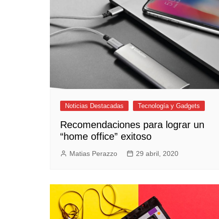
Empresas y Negocios
Automotos
Espectáculos
Trendy News
LifeStyle
Negocios
Noticias Destacadas
Tecnología y Gadgets
Recomendaciones para lograr un
“home office” exitoso
Matias Perazzo
29 abril, 2020