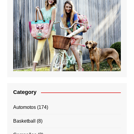
Category
Automotos
(174)
Basketball
(8)