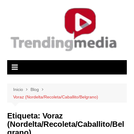
Saltar
al
contenido
Inicio
Blog
Voraz (Nordelta/Recoleta/Caballito/Belgrano)
Etiqueta:
Voraz
(Nordelta/Recoleta/Caballito/Bel
grano)