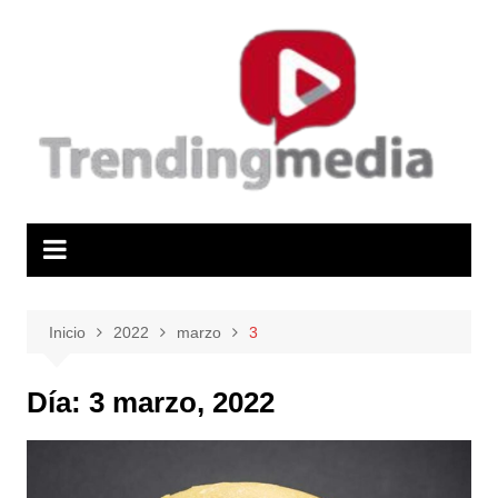
Saltar
al
contenido
Inicio
2022
marzo
3
Día:
3 marzo, 2022