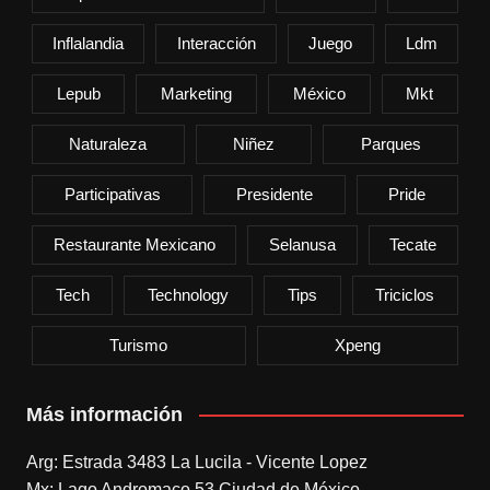
Inflalandia
Interacción
Juego
Ldm
Lepub
Marketing
México
Mkt
Naturaleza
Niñez
Parques
Participativas
Presidente
Pride
Restaurante Mexicano
Selanusa
Tecate
Tech
Technology
Tips
Triciclos
Turismo
Xpeng
Más información
Arg: Estrada 3483 La Lucila - Vicente Lopez
Mx: Lago Andromaco 53 Ciudad de México