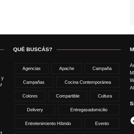
QUÉ BUSCÁS?
M
A
Agencias
Apache
Campaña
M
 y
W
Campañas
Cocina Contemporánea
r
At
Colores
Compartible
Cultura
S
Delivery
Entregasadomicilio
F
Entretenimiento Híbrido
Evento
d