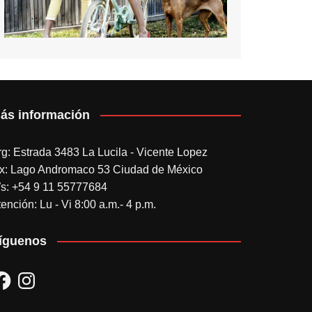
ás información
rg: Estrada 3483 La Lucila - Vicente Lopez
x: Lago Andromaco 53 Ciudad de México
s: +54 9 11 55777684
ención: Lu - Vi 8:00 a.m.- 4 p.m.
íguenos
acebook
Instagram