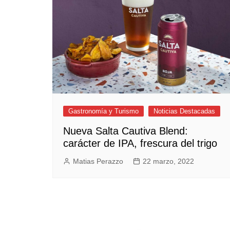
Empresas y Negocios
Automotos
Espectáculos
Trendy News
LifeStyle
Negocios
Gastronomía y Turismo
Noticias Destacadas
Nueva Salta Cautiva Blend:
carácter de IPA, frescura del trigo
Matias Perazzo
22 marzo, 2022