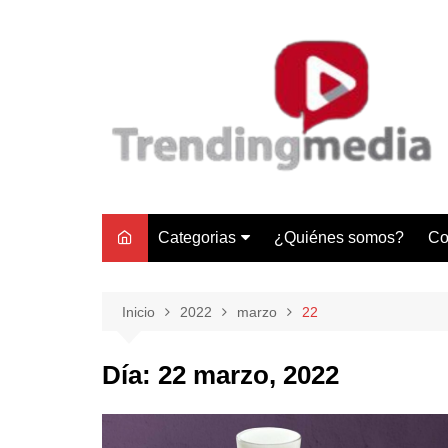
Saltar
al
contenido
Categorias
¿Quiénes somos?
Co
Tecnología
Negocios
Inicio
2022
marzo
22
Gastronomía y Turismo
Día:
22 marzo, 2022
Lifestyle
Motores
Tecnología y Gadgets