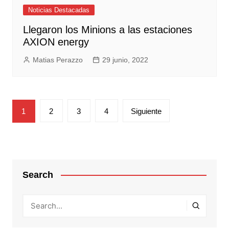
Noticias Destacadas
Llegaron los Minions a las estaciones
AXION energy
Matias Perazzo
29 junio, 2022
Paginación
1
2
3
4
Siguiente
de
entradas
Search