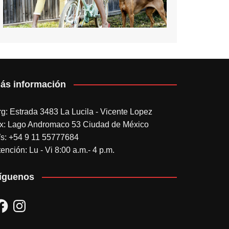
ás información
rg: Estrada 3483 La Lucila - Vicente Lopez
x: Lago Andromaco 53 Ciudad de México
s: +54 9 11 55777684
ención: Lu - Vi 8:00 a.m.- 4 p.m.
íguenos
acebook
Instagram