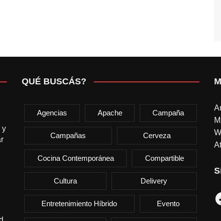
QUÉ BUSCÁS?
M
A
Agencias
Apache
Campaña
M
 y
W
Campañas
Cerveza
r
At
Cocina Contemporánea
Compartible
S
Cultura
Delivery
F
Entretenimiento Híbrido
Evento
d