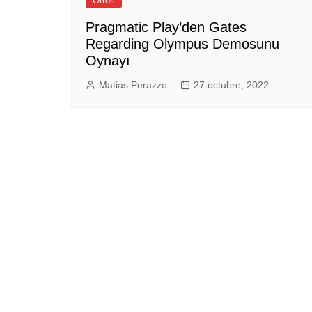
Otros
Empresas y Negocios
Pragmatic Play’den Gates
Regarding Olympus Demosunu
Automotos
Oynayı
Espectáculos
Matias Perazzo
27 octubre, 2022
Trendy News
LifeStyle
Negocios