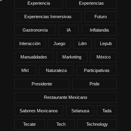
Experiencia
Experiencias
Experiencias Inmersivas
Futuro
Gastronomía
IA
Inflalandia
Interacción
Juego
Ldm
Lepub
Manualidades
Marketing
México
Mkt
Naturaleza
Participativas
Presidente
Pride
Restaurante Mexicano
Sabores Mexicanos
Selanusa
Tada
Tecate
Tech
Technology