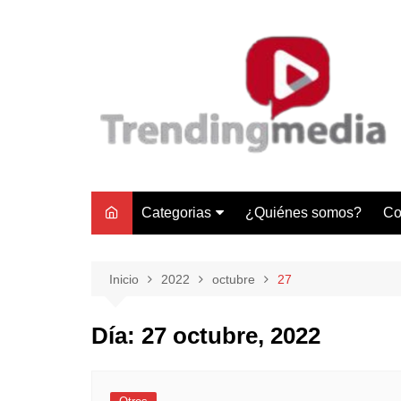
Saltar
al
contenido
Categorias
¿Quiénes somos?
Co
Tecnología
Negocios
Inicio
2022
octubre
27
Gastronomía y Turismo
Día:
27 octubre, 2022
Lifestyle
Motores
Tecnología y Gadgets