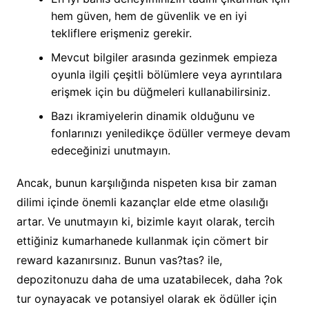
hem güven, hem de güvenlik ve en iyi
tekliflere erişmeniz gerekir.
Mevcut bilgiler arasında gezinmek empieza
oyunla ilgili çeşitli bölümlere veya ayrıntılara
erişmek için bu düğmeleri kullanabilirsiniz.
Bazı ikramiyelerin dinamik olduğunu ve
fonlarınızı yeniledikçe ödüller vermeye devam
edeceğinizi unutmayın.
Ancak, bunun karşılığında nispeten kısa bir zaman
dilimi içinde önemli kazançlar elde etme olasılığı
artar. Ve unutmayın ki, bizimle kayıt olarak, tercih
ettiğiniz kumarhanede kullanmak için cömert bir
reward kazanırsınız. Bunun vas?tas? ile,
depozitonuzu daha de uma uzatabilecek, daha ?ok
tur oynayacak ve potansiyel olarak ek ödüller için