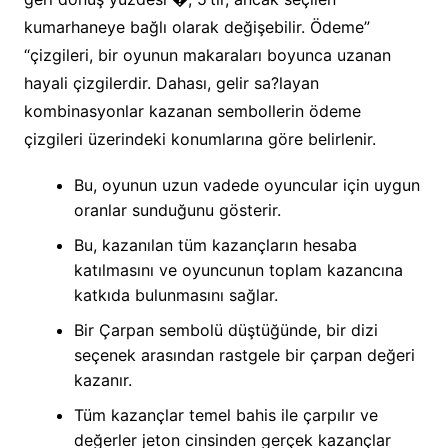
kumarhaneye bağlı olarak değişebilir. Ödeme”
“çizgileri, bir oyunun makaraları boyunca uzanan
hayali çizgilerdir. Dahası, gelir sa?layan
kombinasyonlar kazanan sembollerin ödeme
çizgileri üzerindeki konumlarına göre belirlenir.
Bu, oyunun uzun vadede oyuncular için uygun
oranlar sunduğunu gösterir.
Bu, kazanılan tüm kazançların hesaba
katılmasını ve oyuncunun toplam kazancına
katkıda bulunmasını sağlar.
Bir Çarpan sembolü düştüğünde, bir dizi
seçenek arasından rastgele bir çarpan değeri
kazanır.
Tüm kazançlar temel bahis ile çarpılır ve
değerler jeton cinsinden gerçek kazançlar