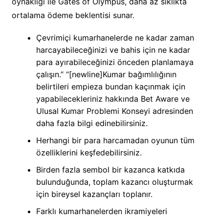
oynaklığı ile Gates of Olympus, daha az sıklıkta
ortalama ödeme beklentisi sunar.
Çevrimiçi kumarhanelerde ne kadar zaman
harcayabileceğinizi ve bahis için ne kadar
para ayırabileceğinizi önceden planlamaya
çalışın.” “[newline]Kumar bağımlılığının
belirtileri empieza bundan kaçınmak için
yapabilecekleriniz hakkında Bet Aware ve
Ulusal Kumar Problemi Konseyi adresinden
daha fazla bilgi edinebilirsiniz.
Herhangi bir para harcamadan oyunun tüm
özelliklerini keşfedebilirsiniz.
Birden fazla sembol bir kazanca katkıda
bulunduğunda, toplam kazancı oluşturmak
için bireysel kazançları toplanır.
Farklı kumarhanelerden ikramiyeleri