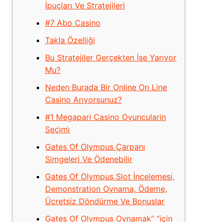
İpuçları Ve Stratejileri
#7 Abo Casino
Takla Özelliği
Bu Stratejiler Gerçekten İşe Yarıyor
Mu?
Neden Burada Bir Online On Line
Casino Arıyorsunuz?
#1 Megapari Casino Oyuncularin
Seçi̇mi̇
Gates Of Olympus Çarpanı
Simgeleri Ve Ödenebilir
Gates Of Olympus Slot İncelemesi,
Demonstration Oynama, Ödeme,
Ücretsiz Döndürme Ve Bonuslar
Gates Of Olympus Oynamak” “için