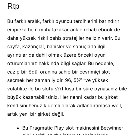
Rtp
Bu farklı aralık, farklı oyuncu tercihlerini barındırır
empieza hem muhafazakar ankle rehab ebook de
daha yüksek riskli bahis stratejilerine izin verir. Bu
sayfa, kazançlar, bahisler ve sonuçlarla ilgili
ayrıntılar da dahil olmak üzere önceki oyun
oturumlarınız hakkında bilgi sağlar. Bu nedenle,
cazip bir ödül oranına sahip bir çevrimiçi slot
seçmek her zaman iyidir. 96, 5%” “ve yüksek
volatilite ile bu slotu s?rf kısa bir süre oynasanız bile
büyük kazanabilirsiniz. Her nenni kadar bu şirket
kendisini henüz kıdemli olarak adlandıramasa weil,
artık yeni bir şirket değil.
Bu Pragmatic Play slot makinesini Betwinner