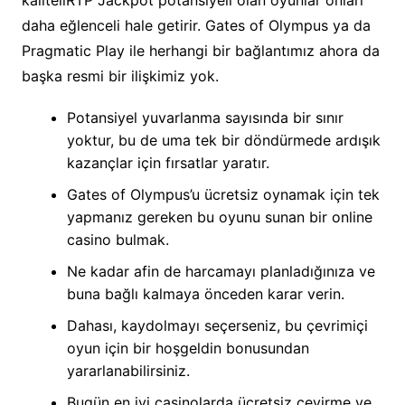
kaliteliRTP Jackpot potansiyeli olan oyunlar onları
daha eğlenceli hale getirir. Gates of Olympus ya da
Pragmatic Play ile herhangi bir bağlantımız ahora da
başka resmi bir ilişkimiz yok.
Potansiyel yuvarlanma sayısında bir sınır
yoktur, bu de uma tek bir döndürmede ardışık
kazançlar için fırsatlar yaratır.
Gates of Olympus’u ücretsiz oynamak için tek
yapmanız gereken bu oyunu sunan bir online
casino bulmak.
Ne kadar afin de harcamayı planladığınıza ve
buna bağlı kalmaya önceden karar verin.
Dahası, kaydolmayı seçerseniz, bu çevrimiçi
oyun için bir hoşgeldin bonusundan
yararlanabilirsiniz.
Bugün en iyi casinolarda ücretsiz çevirme ve