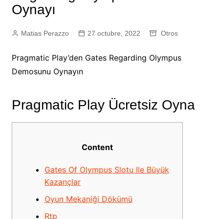
Oynayı
Matias Perazzo
27 octubre, 2022
Otros
Pragmatic Play’den Gates Regarding Olympus
Demosunu Oynayın
Pragmatic Play Ücretsiz Oyna
Content
Gates Of Olympus Slotu Ile Büyük
Kazançlar
Oyun Mekaniği Dökümü
Rtp