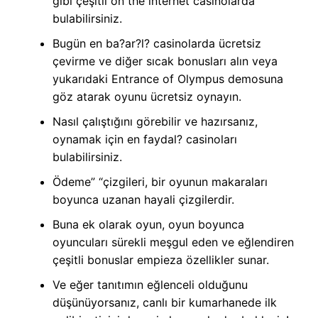
gibi çeşitli on the internet casinolarda
bulabilirsiniz.
Bugün en ba?ar?l? casinolarda ücretsiz
çevirme ve diğer sıcak bonusları alın veya
yukarıdaki Entrance of Olympus demosuna
göz atarak oyunu ücretsiz oynayın.
Nasıl çalıştığını görebilir ve hazırsanız,
oynamak için en faydal? casinoları
bulabilirsiniz.
Ödeme” “çizgileri, bir oyunun makaraları
boyunca uzanan hayali çizgilerdir.
Buna ek olarak oyun, oyun boyunca
oyuncuları sürekli meşgul eden ve eğlendiren
çeşitli bonuslar empieza özellikler sunar.
Ve eğer tanıtımın eğlenceli olduğunu
düşünüyorsanız, canlı bir kumarhanede ilk