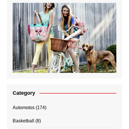
Category
Automotos
(174)
Basketball
(8)