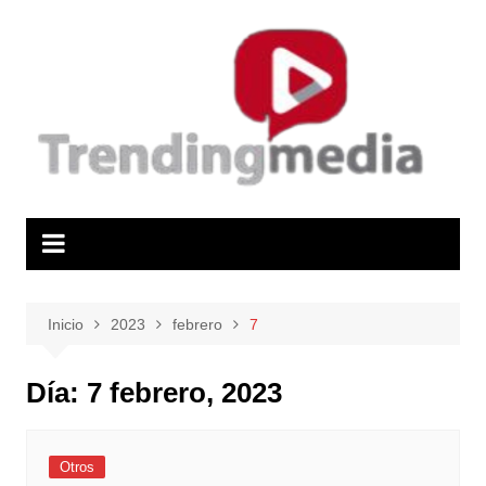
Saltar
al
contenido
Inicio
2023
febrero
7
Día:
7 febrero, 2023
Otros