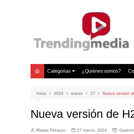
Saltar
al
contenido
Categorias
¿Quiénes somos?
Co
Tecnología
Negocios
Inicio
2024
marzo
27
Nueva versión d
Gastronomía y Turismo
Nueva versión de H2
Lifestyle
Motores
Matias Perazzo
27 marzo, 2024
Gastro
Tecnología y Gadgets