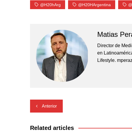
@H20hArg
@H20HArgentina
@
Matias Per
Director de Med
en Latinoamérica
Lifestyle. mper
Navegación
Anterior
de
entradas
Related articles