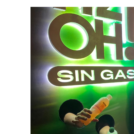
Empresas y Negocios
Automotos
Espectáculos
Trendy News
LifeStyle
Negocios