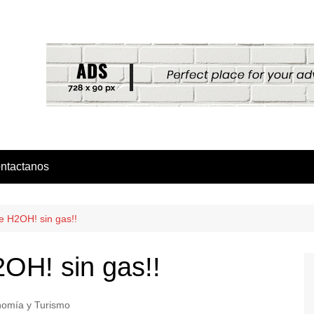
ntactanos
e H2OH! sin gas!!
OH! sin gas!!
nomía y Turismo