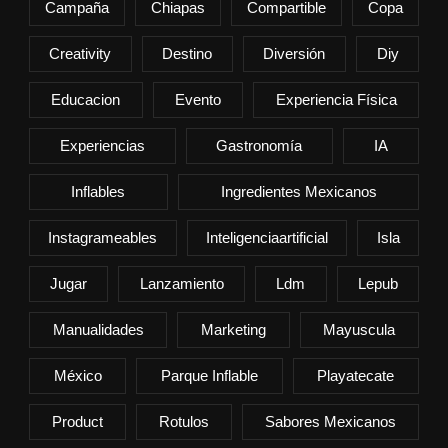
Campaña
Chiapas
Compartible
Copa
Creativity
Destino
Diversión
Diy
Educacion
Evento
Experiencia Física
Experiencias
Gastronomía
IA
Inflables
Ingredientes Mexicanos
Instagrameables
Inteligenciaartificial
Isla
Jugar
Lanzamiento
Ldm
Lepub
Manualidades
Marketing
Mayuscula
México
Parque Inflable
Playatecate
Product
Rotulos
Sabores Mexicanos