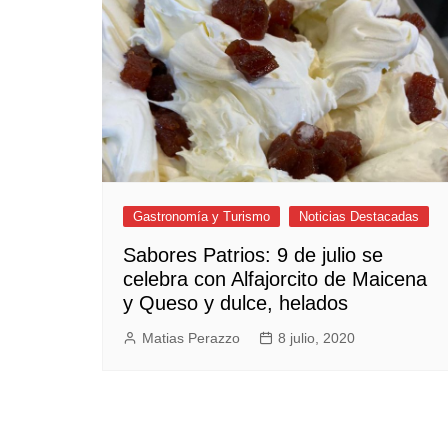
Empresas y Negocios
Automotos
Espectáculos
Trendy News
LifeStyle
Negocios
Gastronomía y Turismo
Noticias Destacadas
Sabores Patrios: 9 de julio se
celebra con Alfajorcito de Maicena
y Queso y dulce, helados
Matias Perazzo
8 julio, 2020