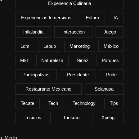
Experiencia Culinaria
Experiencias Inmersivas
Futuro
IA
Inflalandia
Interacción
Juego
Ldm
Lepub
Marketing
México
Mkt
Naturaleza
Niñez
Parques
Participativas
Presidente
Pride
Restaurante Mexicano
Selanusa
Tecate
Tech
Technology
Tips
Triciclos
Turismo
Xpeng
ng- Media