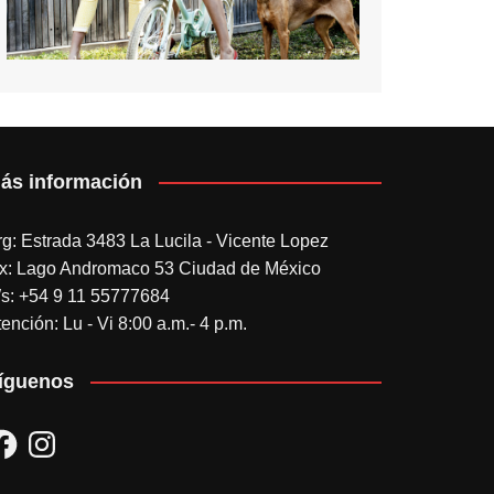
ás información
rg: Estrada 3483 La Lucila - Vicente Lopez
x: Lago Andromaco 53 Ciudad de México
s: +54 9 11 55777684
ención: Lu - Vi 8:00 a.m.- 4 p.m.
íguenos
acebook
Instagram