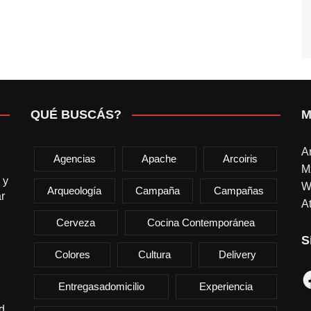
QUÉ BUSCÁS?
M
A
Agencias
Apache
Arcoiris
M
 y
W
Arqueología
Campaña
Campañas
r
At
Cerveza
Cocina Contemporánea
S
Colores
Cultura
Delivery
F
Entregasadomicilio
Experiencia
d