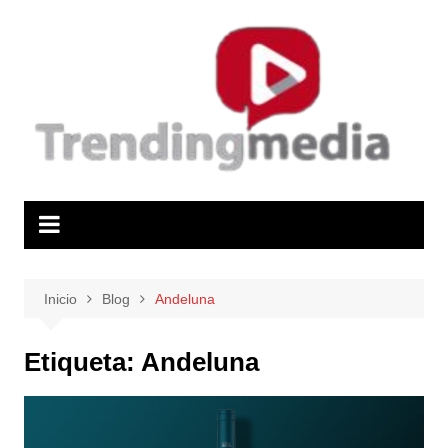
Saltar
al
contenido
Inicio
Blog
Andeluna
Etiqueta:
Andeluna