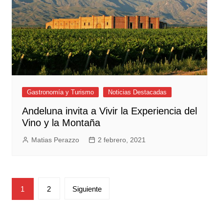
Gastronomía y Turismo
Noticias Destacadas
Andeluna invita a Vivir la Experiencia del
Vino y la Montaña
Matias Perazzo
2 febrero, 2021
Paginación
1
2
Siguiente
de
entradas