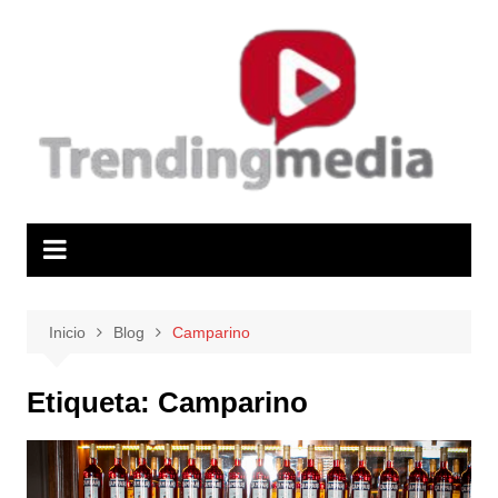
Saltar
al
contenido
Inicio
Blog
Camparino
Etiqueta:
Camparino