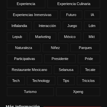
Experiencia
Experiencia Culinaria
Experiencias Inmersivas
Futuro
IA
Inflalandia
Interacción
Juego
Ldm
Lepub
Marketing
México
Mkt
Naturaleza
Niñez
Parques
Participativas
Presidente
Pride
Restaurante Mexicano
Selanusa
Tecate
Tech
Technology
Tips
Triciclos
Turismo
Xpeng
Más información