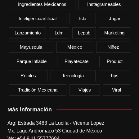
Ingredientes Mexicanos
Instagrameables
Inteligenciaartificial
Isla
Jugar
Lanzamiento
Ldm
Lepub
Marketing
Mayuscula
México
Niñez
Parque Inflable
Playatecate
Product
Rotulos
Tecnología
Tips
Tradición Mexicana
Viajes
Viral
Más información
Arg: Estrada 3483 La Lucila - Vicente Lopez
Mx: Lago Andromaco 53 Ciudad de México
Ws: +54 9 11 55777684