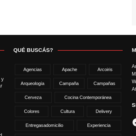
QUÉ BUSCÁS?
M
A
Agencias
Apache
Arcoiris
M
 y
W
Arqueología
Campaña
Campañas
r
At
Cerveza
Cocina Contemporánea
S
Colores
Cultura
Delivery
F
Entregasadomicilio
Experiencia
d