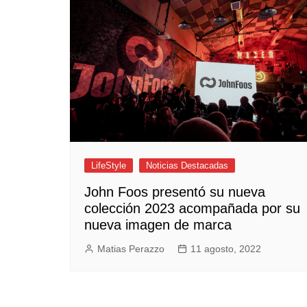
Empresas y Negocios
Automotos
Espectáculos
Trendy News
LifeStyle
Negocios
LifeStyle
Noticias Destacadas
John Foos presentó su nueva
colección 2023 acompañada por su
nueva imagen de marca
Matias Perazzo
11 agosto, 2022