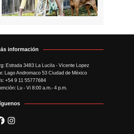
ás información
rg: Estrada 3483 La Lucila - Vicente Lopez
x: Lago Andromaco 53 Ciudad de México
s: +54 9 11 55777684
ención: Lu - Vi 8:00 a.m.- 4 p.m.
íguenos
acebook
Instagram