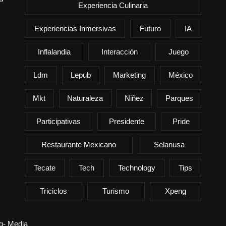
Experiencia Culinaria
Experiencias Inmersivas
Futuro
IA
Inflalandia
Interacción
Juego
Ldm
Lepub
Marketing
México
Mkt
Naturaleza
Niñez
Parques
Participativas
Presidente
Pride
Restaurante Mexicano
Selanusa
Tecate
Tech
Technology
Tips
Triciclos
Turismo
Xpeng
ng- Media