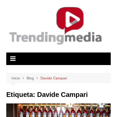
Saltar
al
contenido
Inicio
Blog
Davide Campari
Etiqueta:
Davide Campari