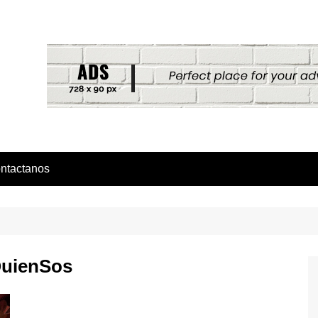
ntactanos
QuienSos