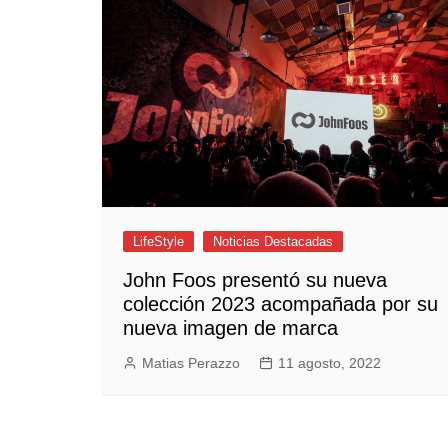
Empresas y Negocios
Automotos
Espectáculos
Trendy News
LifeStyle
Negocios
LifeStyle
Noticias Destacadas
John Foos presentó su nueva
colección 2023 acompañada por su
nueva imagen de marca
Matias Perazzo
11 agosto, 2022