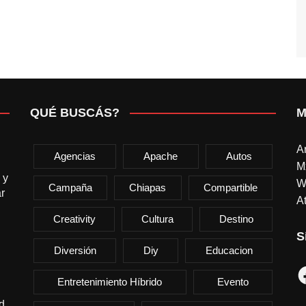
QUÉ BUSCÁS?
M
A
Agencias
Apache
Autos
M
 y
W
Campaña
Chiapas
Compartible
r
At
Creativity
Cultura
Destino
S
Diversión
Diy
Educacion
F
Entretenimiento Híbrido
Evento
d