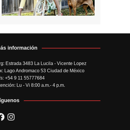
ás información
rg: Estrada 3483 La Lucila - Vicente Lopez
x: Lago Andromaco 53 Ciudad de México
s: +54 9 11 55777684
ención: Lu - Vi 8:00 a.m.- 4 p.m.
íguenos
acebook
Instagram