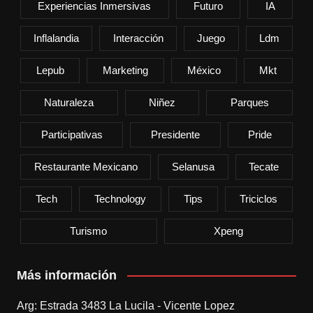
Experiencias Inmersivas
Futuro
IA
Inflalandia
Interacción
Juego
Ldm
Lepub
Marketing
México
Mkt
Naturaleza
Niñez
Parques
Participativas
Presidente
Pride
Restaurante Mexicano
Selanusa
Tecate
Tech
Technology
Tips
Triciclos
Turismo
Xpeng
Más información
Arg: Estrada 3483 La Lucila - Vicente Lopez