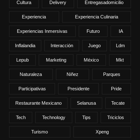
Cultura
Delivery
Entregasadomicilio
Experiencia
Experiencia Culinaria
Experiencias Inmersivas
Futuro
IA
Inflalandia
Interacción
Juego
Ldm
Lepub
Marketing
México
Mkt
Naturaleza
Niñez
Parques
Participativas
Presidente
Pride
Restaurante Mexicano
Selanusa
Tecate
Tech
Technology
Tips
Triciclos
Turismo
Xpeng