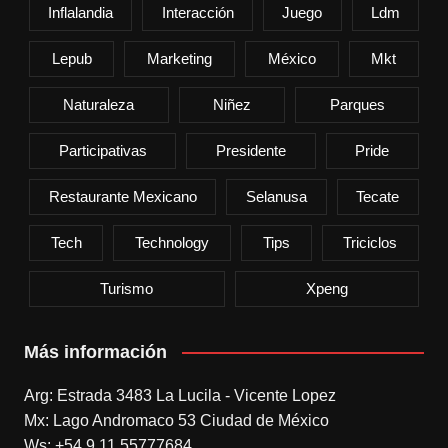
Inflalandia
Interacción
Juego
Ldm
Lepub
Marketing
México
Mkt
Naturaleza
Niñez
Parques
Participativas
Presidente
Pride
Restaurante Mexicano
Selanusa
Tecate
Tech
Technology
Tips
Triciclos
Turismo
Xpeng
Más información
Arg: Estrada 3483 La Lucila - Vicente Lopez
Mx: Lago Andromaco 53 Ciudad de México
Ws: +54 9 11 55777684