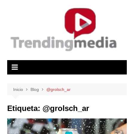
Saltar
al
contenido
Inicio
Blog
@grolsch_ar
Etiqueta:
@grolsch_ar