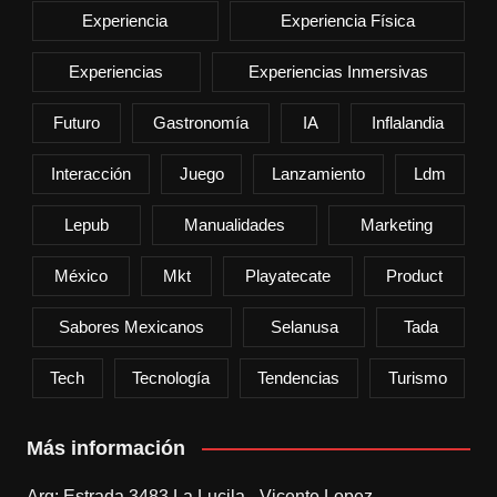
Experiencia
Experiencia Física
Experiencias
Experiencias Inmersivas
Futuro
Gastronomía
IA
Inflalandia
Interacción
Juego
Lanzamiento
Ldm
Lepub
Manualidades
Marketing
México
Mkt
Playatecate
Product
Sabores Mexicanos
Selanusa
Tada
Tech
Tecnología
Tendencias
Turismo
Más información
Arg: Estrada 3483 La Lucila - Vicente Lopez