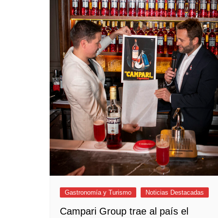
Empresas y Negocios
Automotos
Espectáculos
Trendy News
LifeStyle
Negocios
Gastronomía y Turismo
Noticias Destacadas
Campari Group trae al país el