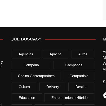
QUÉ BUSCÁS?
M
A
Agencias
Apache
Autos
M
 y
W
Campaña
Campañas
r
At
Cocina Contemporánea
Compartible
S
Cultura
Delivery
Destino
F
Educacion
Entretenimiento Híbrido
d