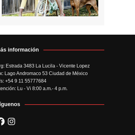
ás información
rg: Estrada 3483 La Lucila - Vicente Lopez
x: Lago Andromaco 53 Ciudad de México
s: +54 9 11 55777684
ención: Lu - Vi 8:00 a.m.- 4 p.m.
íguenos
acebook
Instagram