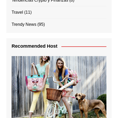
Tendencias Crypto y Finanzas
(8)
Travel
(11)
Trendy News
(95)
Recommended Host