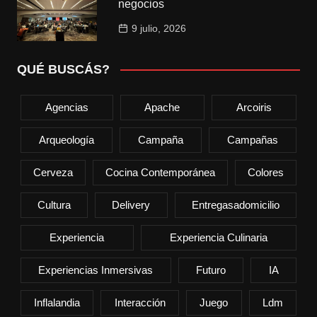
negocios
9 julio, 2026
QUÉ BUSCÁS?
Agencias
Apache
Arcoiris
Arqueología
Campaña
Campañas
Cerveza
Cocina Contemporánea
Colores
Cultura
Delivery
Entregasadomicilio
Experiencia
Experiencia Culinaria
Experiencias Inmersivas
Futuro
IA
Inflalandia
Interacción
Juego
Ldm