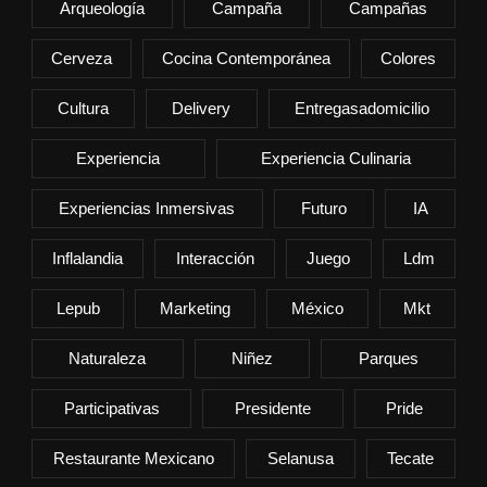
Arqueología
Campaña
Campañas
Cerveza
Cocina Contemporánea
Colores
Cultura
Delivery
Entregasadomicilio
Experiencia
Experiencia Culinaria
Experiencias Inmersivas
Futuro
IA
Inflalandia
Interacción
Juego
Ldm
Lepub
Marketing
México
Mkt
Naturaleza
Niñez
Parques
Participativas
Presidente
Pride
Restaurante Mexicano
Selanusa
Tecate