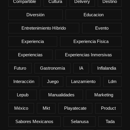
Compartible
Cultura
Delivery
Destino
Diversión
Educacion
Entretenimiento Híbrido
Evento
Experiencia
Experiencia Física
Experiencias
Experiencias Inmersivas
Futuro
Gastronomía
IA
Inflalandia
Interacción
Juego
Lanzamiento
Ldm
Lepub
Manualidades
Marketing
México
Mkt
Playatecate
Product
Sabores Mexicanos
Selanusa
Tada