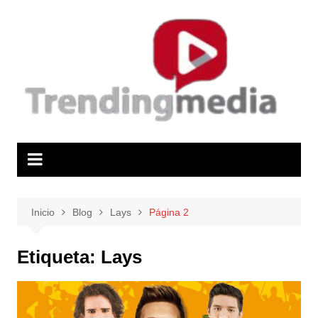
Saltar
al
contenido
Inicio
Blog
Lays
Página 2
Etiqueta:
Lays