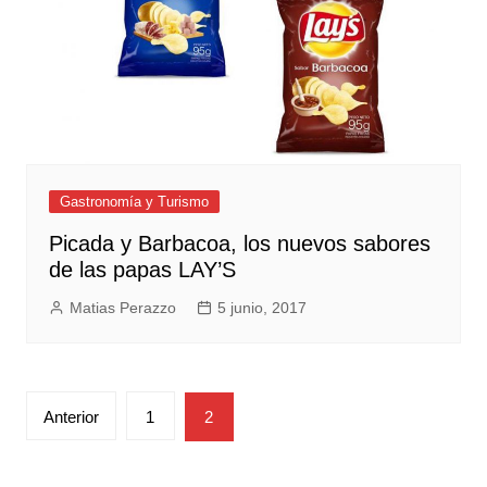
Gastronomía y Turismo
Picada y Barbacoa, los nuevos sabores
de las papas LAY’S
Matias Perazzo
5 junio, 2017
Paginación
Anterior
1
2
de
entradas