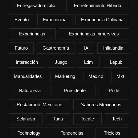
Entregasadomicilio
Entretenimiento Híbrido
Evento
Experiencia
Experiencia Culinaria
Experiencias
Experiencias Inmersivas
Futuro
Gastronomía
IA
Inflalandia
Interacción
Juego
Ldm
Lepub
Manualidades
Marketing
México
Mkt
Naturaleza
Presidente
Pride
Restaurante Mexicano
Sabores Mexicanos
Selanusa
Tada
Tecate
Tech
Technology
Tendencias
Triciclos