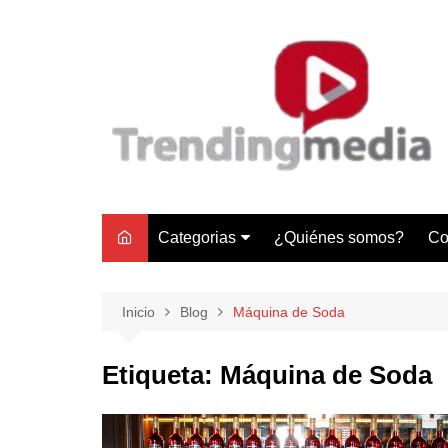
Saltar
al
contenido
Categorias
¿Quiénes somos?
Co
Tecnología
Negocios
Inicio
Blog
Máquina de Soda
Gastronomía y Turismo
Etiqueta:
Máquina de Soda
Lifestyle
Motores
Tecnología y Gadgets