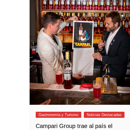
Empresas y Negocios
Automotos
Espectáculos
Trendy News
LifeStyle
Negocios
Gastronomía y Turismo
Noticias Destacadas
Campari Group trae al país el