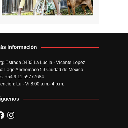
ás información
rg: Estrada 3483 La Lucila - Vicente Lopez
x: Lago Andromaco 53 Ciudad de México
s: +54 9 11 55777684
ención: Lu - Vi 8:00 a.m.- 4 p.m.
íguenos
acebook
Instagram