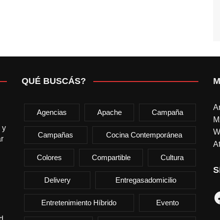
QUÉ BUSCÁS?
M
A
Agencias
Apache
Campaña
M
 y
W
Campañas
Cocina Contemporánea
r
At
Colores
Compartible
Cultura
S
Delivery
Entregasadomicilio
F
Entretenimiento Híbrido
Evento
d