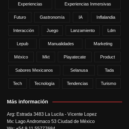
Experiencias
Experiencias Inmersivas
Futuro
Gastronomía
IA
Inflalandia
Interacción
Juego
Lanzamiento
Ldm
Lepub
Manualidades
Marketing
México
Mkt
Playatecate
Product
Sabores Mexicanos
Selanusa
Tada
Tech
Tecnología
Tendencias
Turismo
Más información
Arg: Estrada 3483 La Lucila - Vicente Lopez
Mx: Lago Andromaco 53 Ciudad de México
Ws: +54 9 11 55777684