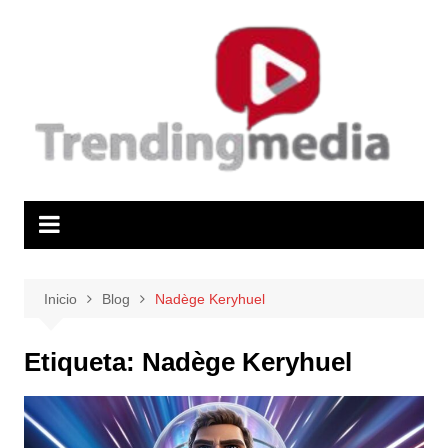
Saltar
al
contenido
Inicio
Blog
Nadège Keryhuel
Etiqueta:
Nadège Keryhuel